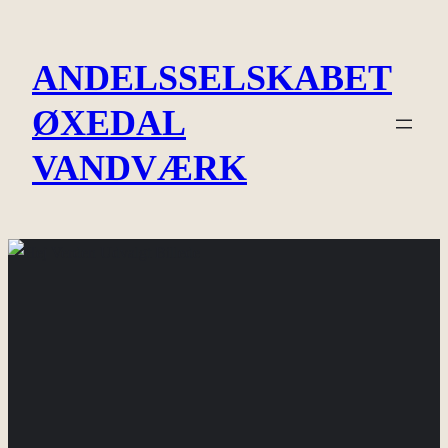
Spring
til
ANDELSSELSKABET
indhold
ØXEDAL
VANDVÆRK