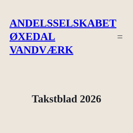
Spring
til
ANDELSSELSKABET
indhold
ØXEDAL
VANDVÆRK
Takstblad 2026